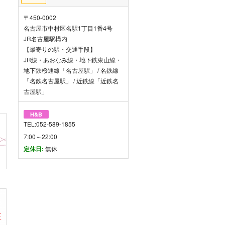
〒450-0002
名古屋市中村区名駅1丁目1番4号
JR名古屋駅構内
【最寄りの駅・交通手段】
JR線・あおなみ線・地下鉄東山線・
地下鉄桜通線「名古屋駅」 / 名鉄線
「名鉄名古屋駅」 / 近鉄線「近鉄名
古屋駅」
H&B
TEL:052-589-1855
7:00～22:00
定休日:
無休