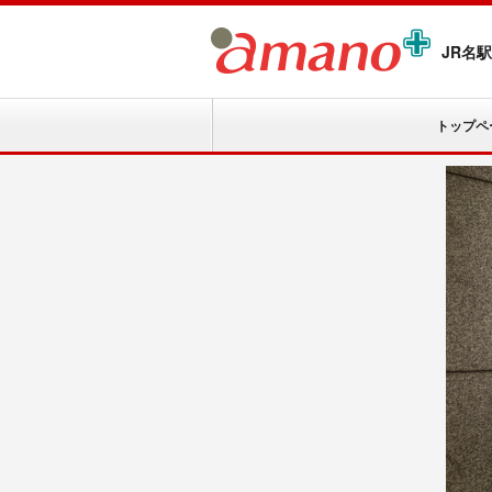
JR名
トップペ