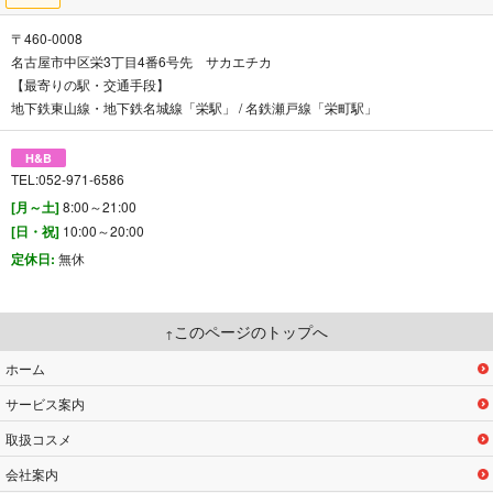
〒460-0008
名古屋市中区栄3丁目4番6号先 サカエチカ
【最寄りの駅・交通手段】
地下鉄東山線・地下鉄名城線「栄駅」 / 名鉄瀬戸線「栄町駅」
H&B
TEL:052-971-6586
[月～土]
8:00～21:00
[日・祝]
10:00～20:00
定休日:
無休
このページのトップへ
ホーム
サービス案内
取扱コスメ
会社案内