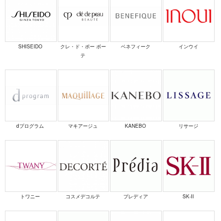
SHISEIDO
クレ・ド・ポー ボー
ベネフィーク
インウイ
テ
dプログラム
マキアージュ
KANEBO
リサージ
トワニー
コスメデコルテ
プレディア
SK-II