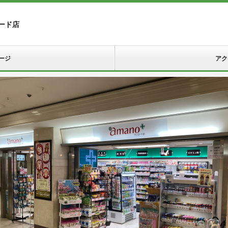
ード店
ージ
アク