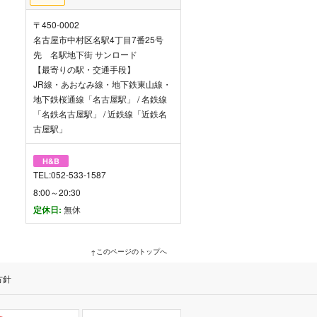
〒450-0002
名古屋市中村区名駅4丁目7番25号
先 名駅地下街 サンロード
【最寄りの駅・交通手段】
JR線・あおなみ線・地下鉄東山線・
地下鉄桜通線「名古屋駅」 / 名鉄線
「名鉄名古屋駅」 / 近鉄線「近鉄名
古屋駅」
H&B
TEL:052-533-1587
8:00～20:30
定休日:
無休
このページのトップへ
方針