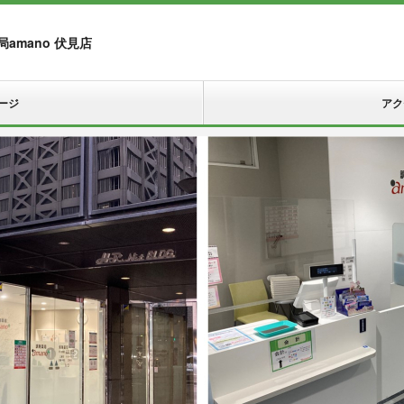
amano 伏見店
ージ
アク