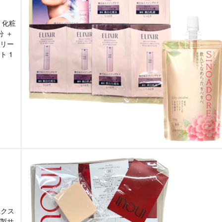
 化粧
分 ＋
リー
ト 1
ックス
製サ