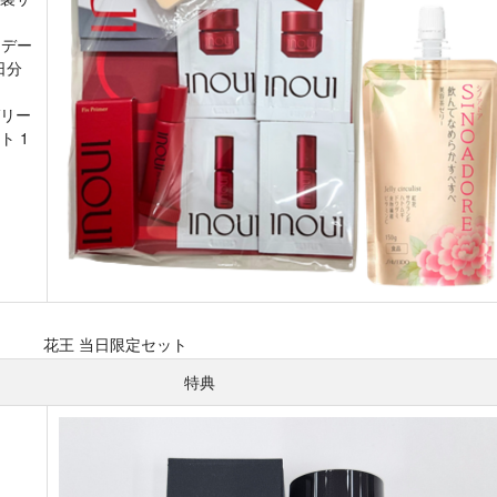
ンデー
日分
リー
ト 1
花王 当日限定セット
特典