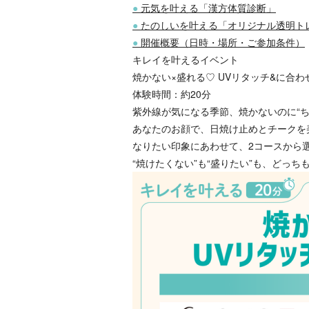
●
元気を叶える「漢方体質診断」
●
たのしいを叶える「オリジナル透明ト
●
開催概要（日時・場所・ご参加条件）
キレイを叶えるイベント
焼かない×盛れる♡ UVリタッチ&に合
体験時間：約20分
紫外線が気になる季節、焼かないのに“ち
あなたのお顔で、日焼け止めとチークを
なりたい印象にあわせて、2コースから
“焼けたくない”も“盛りたい”も、どっち