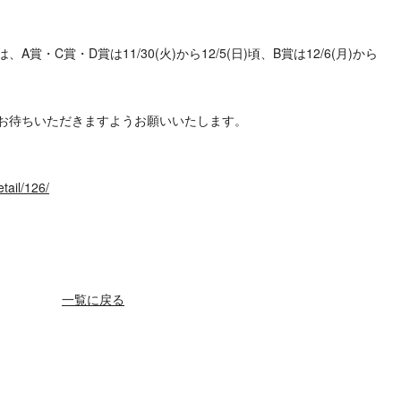
・C賞・D賞は11/30(火)から12/5(日)頃、B賞は12/6(月)から
お待ちいただきますようお願いいたします。
tail/126/
一覧に戻る