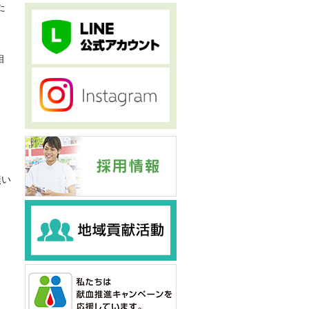
た
相
無い