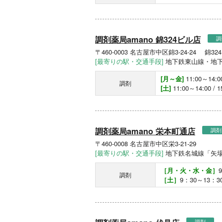
調剤薬局amano 錦324ビル店
調
〒460-0003 名古屋市中区錦3-24-24 錦32
[最寄りの駅・交通手段]
地下鉄東山線・地下
[月～金]
11:00～14:00
調剤
[土]
11:00～14:00 / 1
調剤薬局amano 栄本町通店
調剤
〒460-0008 名古屋市中区栄3-21-29
[最寄りの駅・交通手段]
地下鉄名城線「矢場
［月・火・水・金］
調剤
［土］
9：30～13：3
調剤